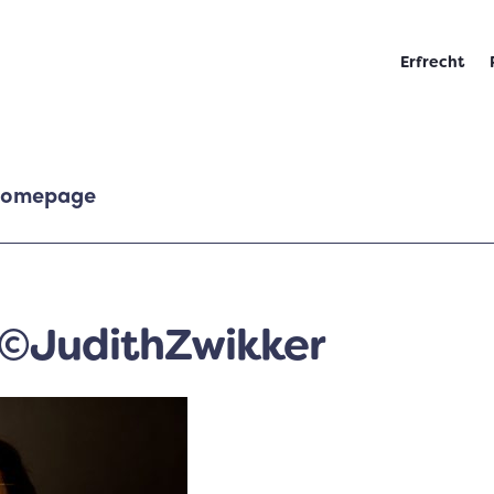
Erfrecht
homepage
©JudithZwikker