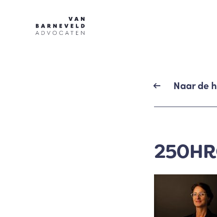
Naar de 
250HR©